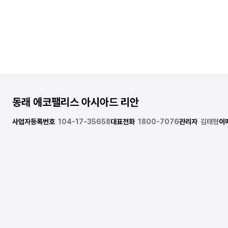
동래 에코팰리스 아시아드 리안
사업자등록번호
104-17-35658
대표전화
1800-7076
관리자
김태형
이